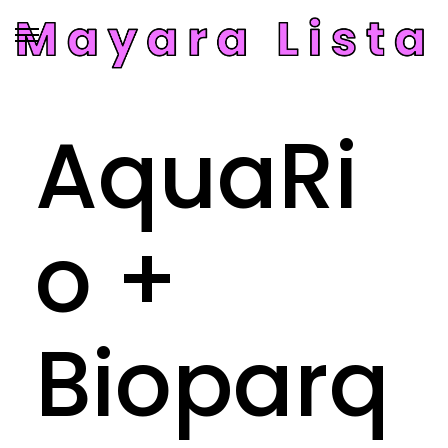
AquaRi
o +
Bioparq