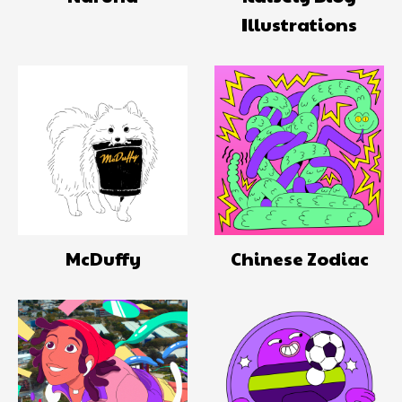
Illustrations
Chinese Zodiac
McDuffy