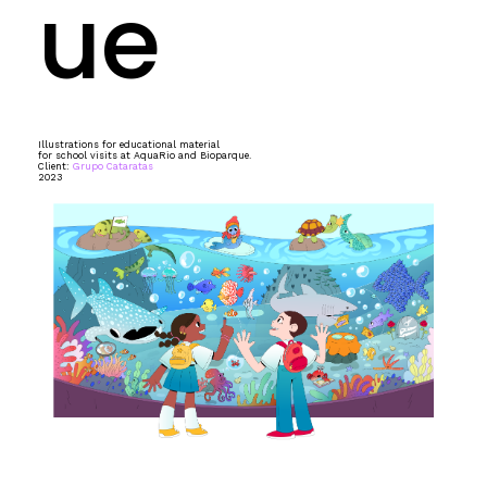
ue
Illustrations for educational material
for school visits at AquaRio and Bioparque.
Client:
Grupo Cataratas
2023